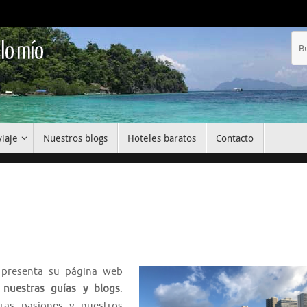
 lo mío
viaje
Nuestros blogs
Hoteles baratos
Contacto
presenta su página web
 nuestras guías y blogs
.
ras pasiones y nuestros