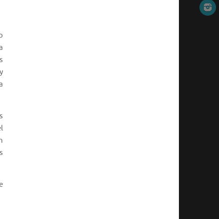
o
a
s
y
a
s
l
n
s
e