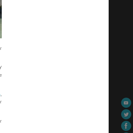
r
Y
e
h
,
r
r